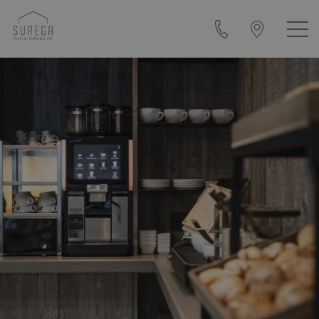
+39
Come
0471
arrivare
840108