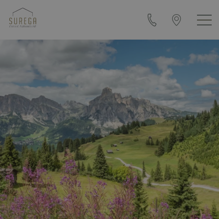
+39
Come
0471
arrivare
840108