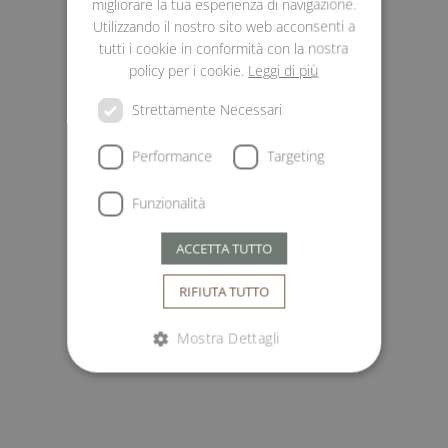
migliorare la tua esperienza di navigazione.
ITALIAN
Utilizzando il nostro sito web acconsenti a
tutti i cookie in conformità con la nostra
policy per i cookie.
Leggi di più
Strettamente Necessari
Performance
Targeting
Funzionalità
ACCETTA TUTTO
RIFIUTA TUTTO
Mostra Dettagli
Strettamente necessari