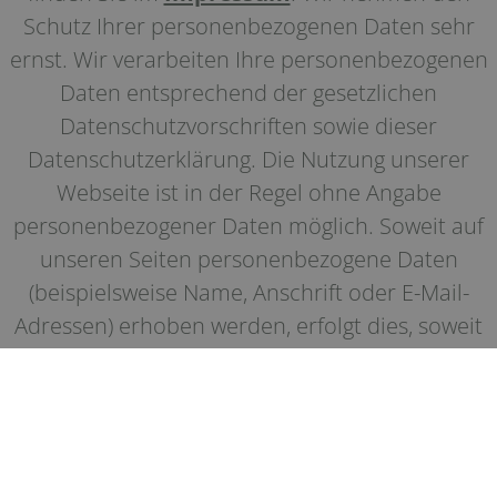
Schutz Ihrer personenbezogenen Daten sehr
ernst. Wir verarbeiten Ihre personenbezogenen
Daten entsprechend der gesetzlichen
Datenschutzvorschriften sowie dieser
Datenschutzerklärung. Die Nutzung unserer
Webseite ist in der Regel ohne Angabe
personenbezogener Daten möglich. Soweit auf
unseren Seiten personenbezogene Daten
(beispielsweise Name, Anschrift oder E-Mail-
Adressen) erhoben werden, erfolgt dies, soweit
möglich, stets auf freiwilliger Basis.
AUFTRAGSVERARBEITER,
EMPFÄNGER