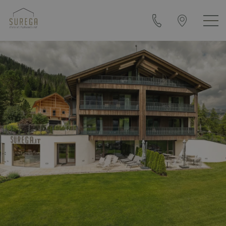
+39
Anfahrt
0471
&
840108
Kontakt