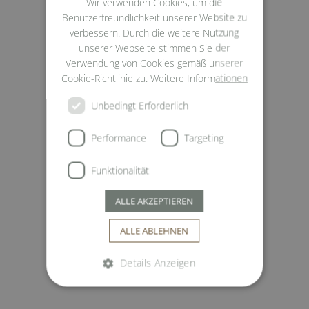
Wir verwenden Cookies, um die
ENGLISH
Benutzerfreundlichkeit unserer Website zu
ITALIAN
verbessern. Durch die weitere Nutzung
unserer Webseite stimmen Sie der
Verwendung von Cookies gemäß unserer
Cookie-Richtlinie zu.
Weitere Informationen
Unbedingt Erforderlich
Performance
Targeting
Funktionalität
ALLE AKZEPTIEREN
ALLE ABLEHNEN
Details Anzeigen